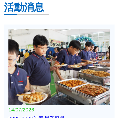
活動消息
14/07/2026