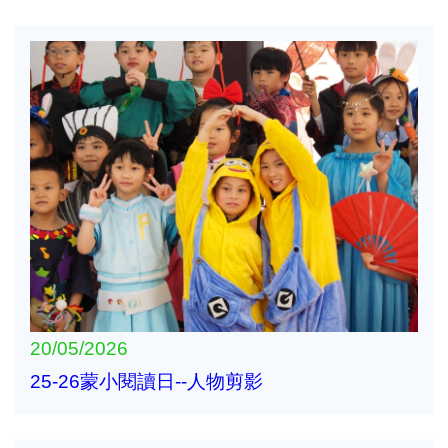
20/05/2026
25-26蒙小閱讀日--人物剪影