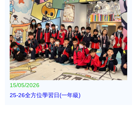
15/05/2026
25-26全方位學習日(一年級)