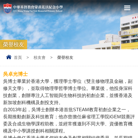
榮譽校友
首頁
>
校友會
>
榮譽校友
吳卓光博士
吳博士畢業於香港大學，獲理學士學位（雙主修物理及金融，副
修天文學），並取得物理學哲學博士學位。畢業後，他投身深科
技創業，創辦專注人工智能與生物科技的初創企業，並獲香港及
新加坡創科機構及創投支持。
自2013年起，吳博士創辦本港首批STEAM教育初創企業之一，
長期推動創新及科技教育；他亦曾擔任麻省理工學院iGEM競賽評
委及合成生物學課程助教，並經常獲邀到不同大學、資優教育機
構及中小學講授創科相關課程。
吳博士曾任香港大學多個校友會及創業相關組織委員，並長期積