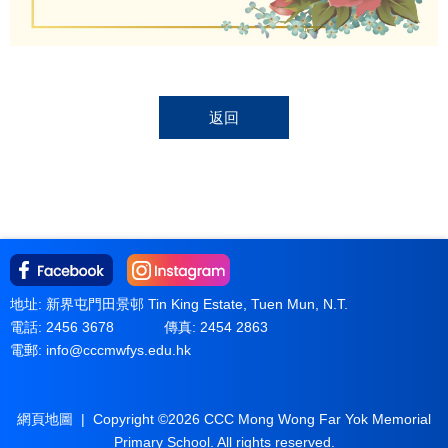
返回
地址: 新界屯門田景邨 Tin King Estate, Tuen Mun, N.T.
電話: 2456 3678
傳真: 2454 2863
電郵:
info@cccmwfys.edu.hk
網頁地圖
| Copyright ©
2026 CCC Mong Wong Far Yok Memorial
Primary School. All rights reserved.