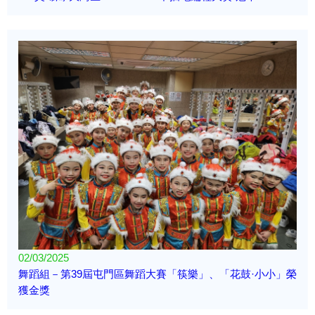
02/03/2025
舞蹈組－第39屆屯門區舞蹈大賽「筷樂」、「花鼓·小小」榮
獲金獎