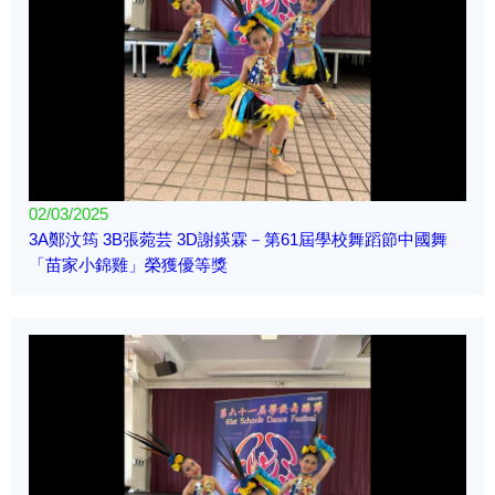
02/03/2025
3A鄭汶筠 3B張菀芸 3D謝鍈霖－第61屆學校舞蹈節中國舞
「苗家小錦雞」榮獲優等獎