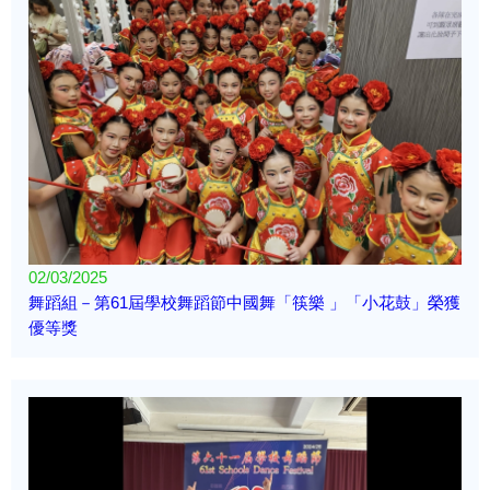
02/03/2025
舞蹈組－第61屆學校舞蹈節中國舞「筷樂 」「小花鼓」榮獲
優等獎