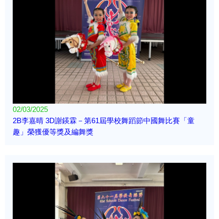
02/03/2025
2B李嘉晴 3D謝鍈霖－第61屆學校舞蹈節中國舞比賽「童
趣」榮獲優等獎及編舞獎