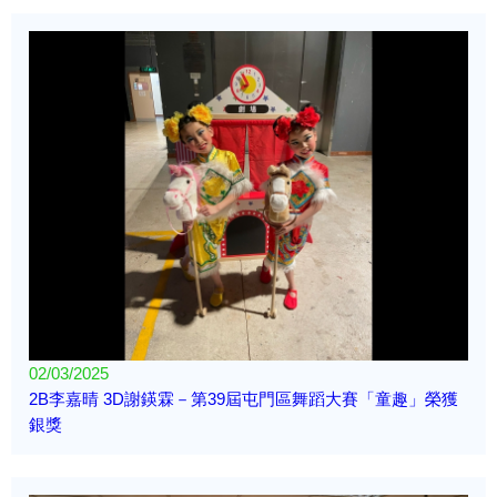
02/03/2025
2B李嘉晴 3D謝鍈霖－第39屆屯門區舞蹈大賽「童趣」榮獲
銀獎