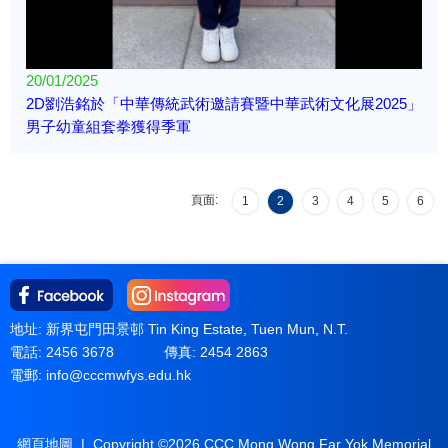
20/01/2025
2D劉浩銘於「中華傳統武術邀請賽暨中華武術文化展2025」
男子幼童組套拳獲得季軍
頁面:
1
2
3
4
5
6
地址: 新界屯門田景邨 Tin King Estate, Tuen Mun, N.T.
電話: 2456 3678
傳真: 2454 2863
電郵:
info@cccmwfys.edu.hk
網頁地圖
| Copyright ©
2026 CCC Mong Wong Far Yok Memorial