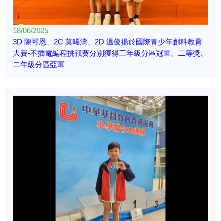
18/06/2025
3D 陳可恩、2C 莫晞濤、2D 溫俊揚於國際青少年創科教育
大賽-不插電編程挑戰賽分別獲得三年級分區冠軍、二等獎、
二年級分區亞軍