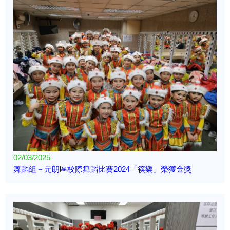
02/03/2025
舞蹈組－元朗區校際舞蹈比賽2024「筷樂」榮獲金獎