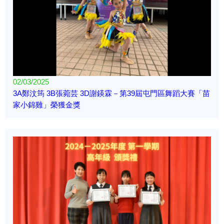
02/03/2025
3A鄭汶筠 3B張菀芸 3D謝鍈霖－第39屆屯門區舞蹈大賽「苗
家小錦雞」榮獲金獎